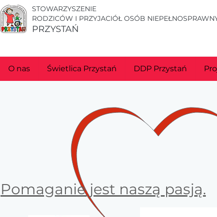
STOWARZYSZENIE
RODZICÓW I PRZYJACIÓŁ OSÓB NIEPEŁNOSPRAWNY
PRZYSTAŃ
O nas
Świetlica Przystań
DDP Przystań
Pro
Pomaganie jest naszą pasją.