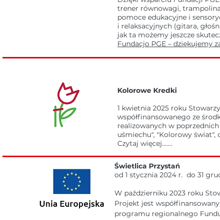
trener równowagi, trampolina,
pomoce edukacyjne i sensorycz
i relaksacyjnych (gitara, głoś
jak ta możemy jeszcze skutec
Fundacjo PGE – dziękujemy za 
Kolorowe Kredki
1 kwietnia 2025 roku Stowarzy
współfinansowanego ze środ
realizowanych w poprzednich l
uśmiechu", "Kolorowy świat", c
Czytaj więcej.......
Świetlica Przystań
od 1 stycznia 2024 r. do 31 gru
W październiku 2023 roku Stow
Projekt jest współfinansowan
programu regionalnego Fundusz