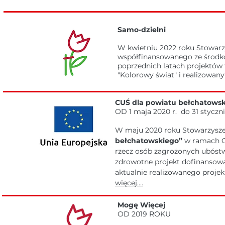
Samo-dzielni
W kwietniu 2022 roku Stowarzy
współfinansowanego ze środk
poprzednich latach projektów t
"Kolorowy świat" i realizowany 
CUŚ dla powiatu bełchatows
OD 1 maja 2020 r. do 31 styczni
W maju 2020 roku Stowarzyszen
bełchatowskiego”
w ramach Os
rzecz osób zagrożonych ubóstw
zdrowotne projekt dofinansowa
aktualnie realizowanego proje
więcej....
Mogę Więcej
OD 2019 ROKU