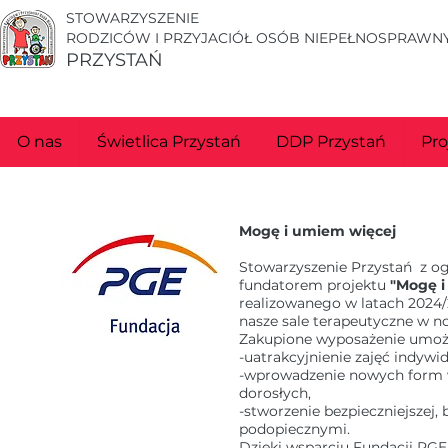
STOWARZYSZENIE
RODZICÓW I PRZYJACIÓŁ OSÓB NIEPEŁNOSPRAWNY
PRZYSTAŃ
O nas
Świetlica Przystań
DDP Przystań
Pro
WYBRANE PROJEKTY R
Mogę i umiem więcej
Stowarzyszenie Przystań
z o
fundatorem projektu
"Mogę i
realizowanego w latach 2024/
nasze sale terapeutyczne w 
Zakupione wyposażenie umożl
-uatrakcyjnienie zajęć indyw
-wprowadzenie nowych form wsp
dorosłych,
-stworzenie bezpieczniejszej, 
podopiecznymi.
Dzięki wsparciu Fundacji PGE w