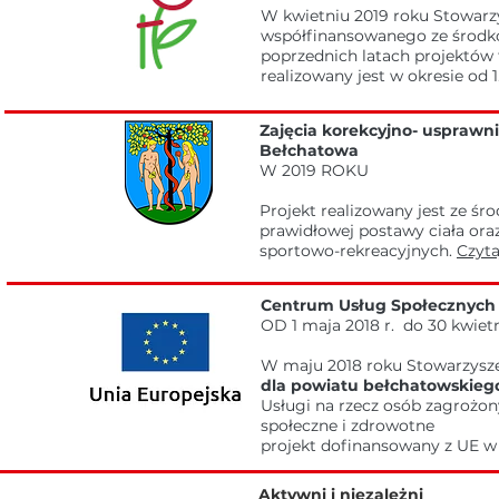
W kwietniu 2019 roku Stowarzy
współfinansowanego ze środ
poprzednich latach projektów ta
realizowany jest w okresie od 1
Zajęcia korekcyjno- usprawn
Bełchatowa
W 2019 ROKU
Projekt realizowany jest ze ś
prawidłowej postawy ciała or
sportowo-rekreacyjnych.
Czytaj
Centrum Usług Społecznych 
OD 1 maja 2018 r. do 30 kwietn
W maju 2018 roku Stowarzysze
dla powiatu bełchatowskieg
Usługi na rzecz osób zagrożo
społeczne i zdrowotne
projekt dofinansowany z UE 
Aktywni i niezależni