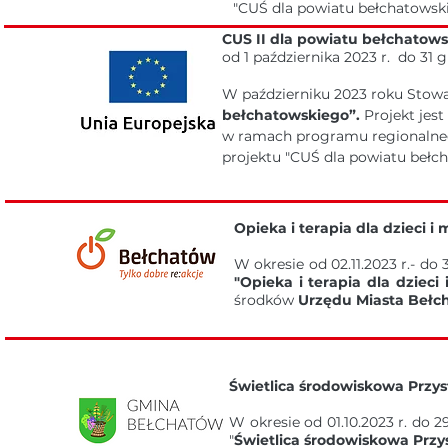
"CUŚ dla powiatu bełchatowsk
CUS II dla powiatu bełchatow
od 1 października 2023 r. do 31 g
W październiku 2023 roku Stowa
bełchatowskiego”.
Projekt jes
w ramach programu regionalnego
projektu "CUŚ dla powiatu bełc
Opieka i terapia dla dzieci i
W okresie od 02.11.2023 r.- do
"Opieka i terapia dla dzieci
środków
Urzędu Miasta Bełc
Świetlica środowiskowa Przy
W okresie od 01.10.2023 r. do 2
"
Świetlica środowiskowa Przy